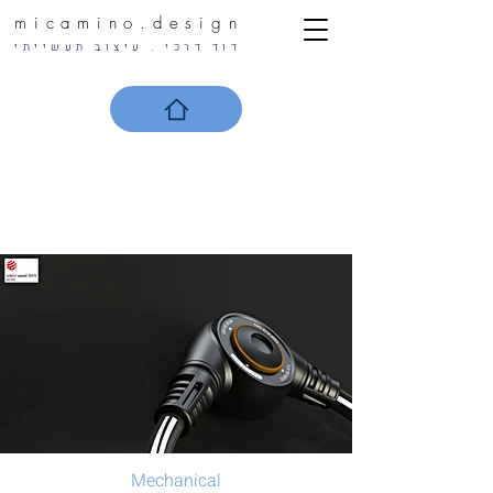
micamino.design
ד
וד ד
ר
כי . עיצוב תעשייתי
Mechanical